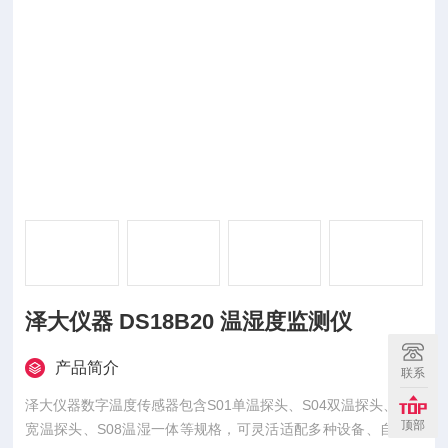
泽大仪器 DS18B20 温湿度监测仪
产品简介
联系
泽大仪器数字温度传感器包含S01单温探头、S04双温探头、S05
顶部
宽温探头、S08温湿一体等规格，可灵活适配多种设备、自由定