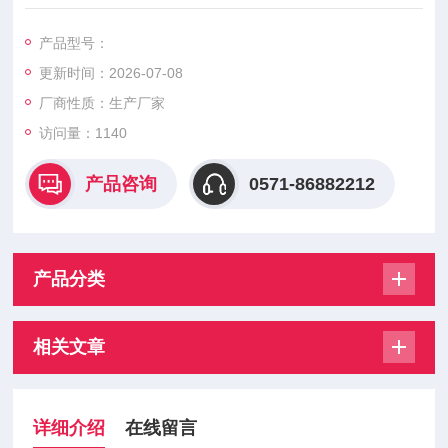
制度高。特别提醒：本产品不适用于长期液体浸泡策略，如有需
求请联系客服。使用前请认真阅读本说明书，匹配MODBUS-RT
产品型号：
U协议的变送器设备，注意接口类型和线序，避免因接口类型不
更新时间：2026-07-08
对而无法使用，避免因线序不对而导致传感器无法使用或损坏。
泽大仪器 DS18B20 温湿度监测仪
厂商性质：生产厂家
访问量：1140
产品咨询
0571-86882212
产品分类
相关文章
详细介绍
在线留言