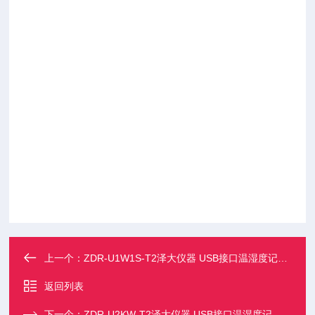
样数据保存在记录仪存储器内，并可将采集记录的数据传递给
计算机进行处理。U系列USB接口温湿度数据记录仪是农业研
究、食品、医药、化工、气象、环保、电子、实验室等领域对
温湿度及多项气候参数进行监测记录的仪器。采用内置或外接
各种传感器，将采样数据保存在记录仪存储器内，并可将采集
记录的数据传递给计算机进行处理。
上一个：
ZDR-U1W1S-T2泽大仪器 USB接口温湿度记录仪 温湿外置
返回列表
下一个：
ZDR-U2KW-T2泽大仪器 USB接口温湿度记录仪 双宽温外置