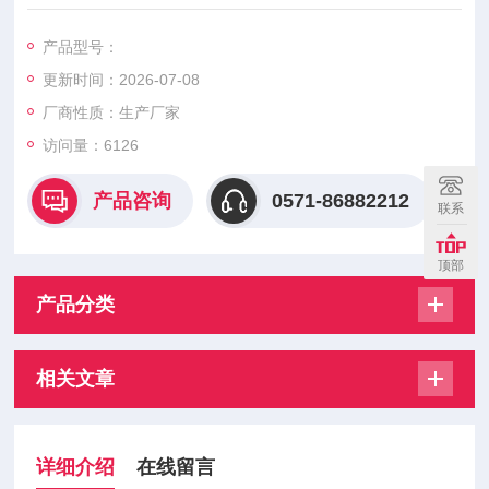
射433/490Mhz无线电信号至信号接收器，接收器与服务器在各
个不同房间的网口相连、利用无线传输技术，将温湿度数据实时
产品型号：
上传本地服务器，用户通过电脑、手机APP等多种方式实时监控
更新时间：2026-07-08
各实验室内的温湿度状况。
厂商性质：生产厂家
访问量：6126
产品咨询
0571-86882212
联系
顶部
产品分类
相关文章
详细介绍
在线留言