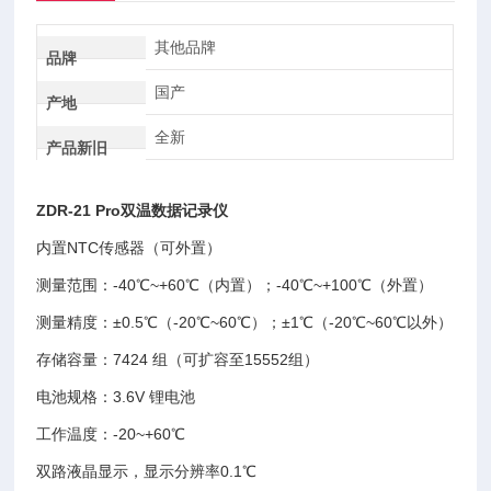
其他品牌
品牌
国产
产地
全新
产品新旧
ZDR-21 Pro双温数据记录仪
内置NTC传感器（可外置）
测量范围：-40℃~+60℃（内置）；-40℃~+100℃（外置）
测量精度：±0.5℃（-20℃~60℃）；±1℃（-20℃~60℃以外）
存储容量：7424 组（可扩容至15552组）
电池规格：3.6V 锂电池
工作温度：-20~+60℃
双路液晶显示，显示分辨率0.1℃